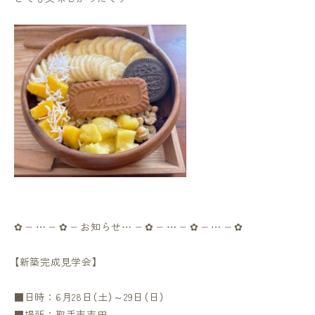
✿ ┈ ‪⋯ ┈ ‪✿ ┈ お知らせ‪⋯ ┈ ‪✿ ┈ ⋯ ┈‪ ✿ ┈‪ ⋯ ┈‪ ✿
【新築完成見学会】
■日時：6月28日（土）～29日（日）
■場所：取手市吉田