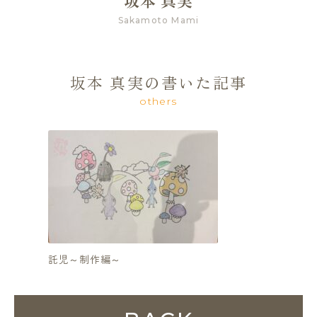
坂本 真実
Sakamoto Mami
坂本 真実の書いた記事
others
託児～制作編～
lunch &