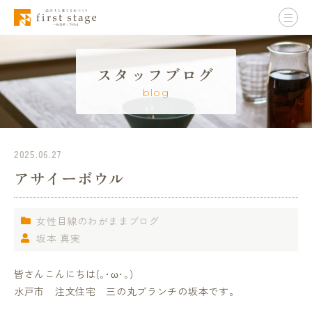
スタッフブログ
blog
2025.06.27
アサイーボウル
女性目線のわがままブログ
坂本 真実
皆さんこんにちは(｡･ω･｡)
水戸市 注文住宅 三の丸ブランチの坂本です。