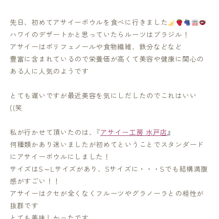
先日、初めてアサイーボウルを食べに行きました
ハワイのデザートかと思っていたらルーツはブラジル！
アサイーはポリフェノールや食物繊維、鉄分などなど
豊富に含まれているので栄養価が高くて美容や健康に関心の
ある人に人気のようです
とても遅いですが最近美容を気にしだしたのでこれはいい
((笑
私が行かせて頂いたのは、『
アサイー工房 水戸店
』
何種類かあり迷いましたが初めてということでスタンダード
にアサイーボウルにしました！
サイズはS～Lサイズがあり、Sサイズに・・・Sでも結構満腹
感がすごい！！
アサイーはクセが全くなくフルーツやグラノーラとの相性が
抜群です
とても美味しかったです