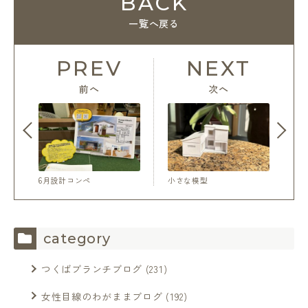
BACK
一覧へ戻る
PREV
NEXT
前へ
次へ
6月設計コンペ
小さな模型
category
つくばブランチブログ
(231)
女性目線のわがままブログ
(192)