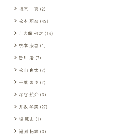
福原 一真
(2)
松本 莉奈
(49)
吉久保 敬之
(16)
根本 康喜
(1)
皆川 渚
(7)
松山 良太
(2)
千葉 まゆ
(2)
深谷 航介
(3)
井坂 琴美
(27)
塩 慧史
(1)
鯉渕 拓輝
(3)