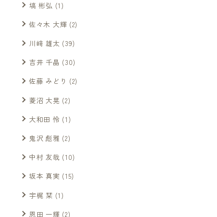
塙 彬弘
(1)
佐々木 大輝
(2)
川﨑 雄太
(39)
吉井 千晶
(30)
佐藤 みどり
(2)
菱沼 大晃
(2)
大和田 怜
(1)
鬼沢 彪雅
(2)
中村 友哉
(10)
坂本 真実
(15)
宇梶 栞
(1)
恩田 一輝
(2)