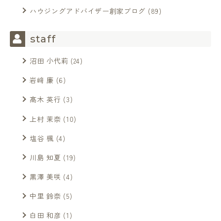
ハウジングアドバイザー創家ブログ
(89)
staff
沼田 小代莉
(24)
岩﨑 廉
(6)
髙木 英行
(3)
上村 茉奈
(10)
塩谷 楓
(4)
川島 知夏
(19)
黒澤 美咲
(4)
中里 鈴奈
(5)
白田 和彦
(1)