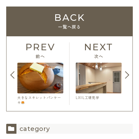
BACK
一覧へ戻る
PREV
NEXT
前へ
次へ
大きなスキレットパンケー
LIXIL工場見学
キ
category