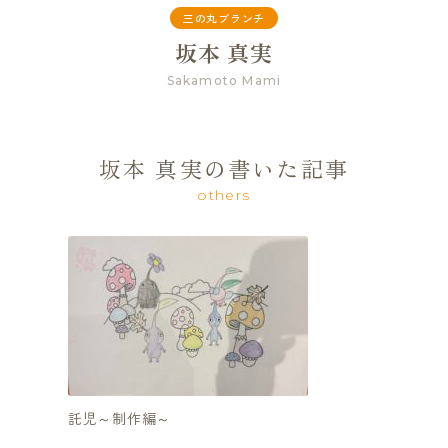
三の丸ブランチ
坂本 真実
Sakamoto Mami
坂本 真実の書いた記事
others
託児～制作編～
lunch &