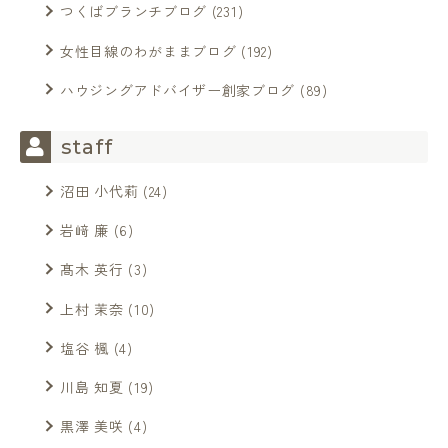
つくばブランチブログ
(231)
女性目線のわがままブログ
(192)
ハウジングアドバイザー創家ブログ
(89)
staff
沼田 小代莉
(24)
岩﨑 廉
(6)
髙木 英行
(3)
上村 茉奈
(10)
塩谷 楓
(4)
川島 知夏
(19)
黒澤 美咲
(4)