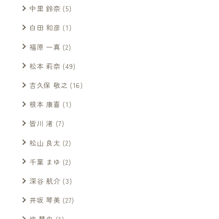
中里 鈴奈
(5)
白田 和彦
(1)
福原 一真
(2)
松本 莉奈
(49)
吉久保 敬之
(16)
根本 康喜
(1)
皆川 渚
(7)
松山 良太
(2)
千葉 まゆ
(2)
深谷 航介
(3)
井坂 琴美
(27)