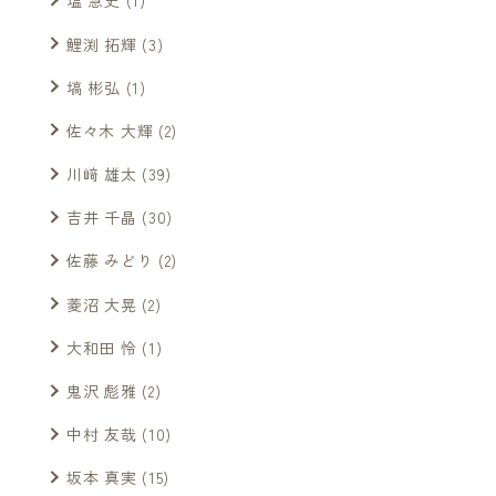
塩 慧史
(1)
鯉渕 拓輝
(3)
塙 彬弘
(1)
佐々木 大輝
(2)
川﨑 雄太
(39)
吉井 千晶
(30)
佐藤 みどり
(2)
菱沼 大晃
(2)
大和田 怜
(1)
鬼沢 彪雅
(2)
中村 友哉
(10)
坂本 真実
(15)