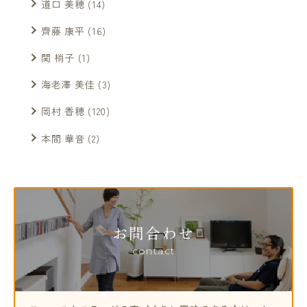
道口 美穂
(14)
齊藤 康平
(16)
関 梢子
(1)
海老澤 美佳
(3)
岡村 香穂
(120)
本間 華音
(2)
お問合わせ
contact