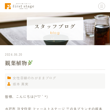
スタッフブログ
blog
2024.06.20
観葉植物
女性目線のわがままブログ
坂本 真実
皆様、こんにちは(*´▽｀*)
水戸市 注文住宅 ファーストステージ 三の丸ブランチの坂本