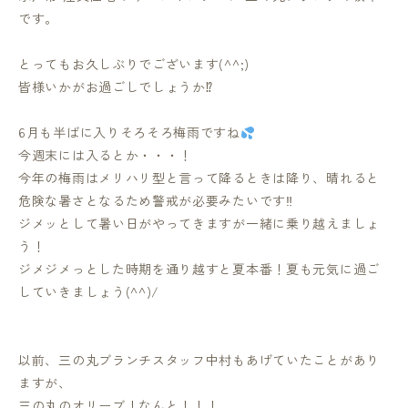
です。
とってもお久しぶりでございます(^^;)
皆様いかがお過ごしでしょうか⁉
6月も半ばに入りそろそろ梅雨ですね
今週末には入るとか・・・！
今年の梅雨はメリハリ型と言って降るときは降り、晴れると
危険な暑さとなるため警戒が必要みたいです‼
ジメッとして暑い日がやってきますが一緒に乗り越えましょ
う！
ジメジメっとした時期を通り越すと夏本番！夏も元気に過ご
していきましょう(^^)/
以前、三の丸ブランチスタッフ中村もあげていたことがあり
ますが、
三の丸のオリーブ！なんと！！！