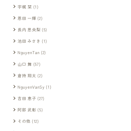
宇梶 栞
(1)
恩田 一輝
(2)
長内 思央梨
(5)
池田 みさき
(1)
NguyenTan
(2)
山口 舞
(57)
倉持 翔太
(2)
NguyenVanSy
(1)
吉田 恵子
(27)
阿部 武彰
(5)
その他
(12)