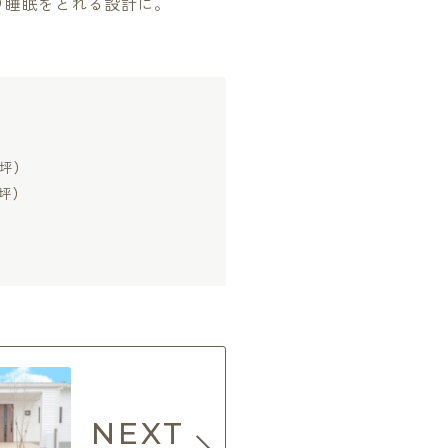
り睡眠をとれる設計に。
5坪）
2坪）
NEXT