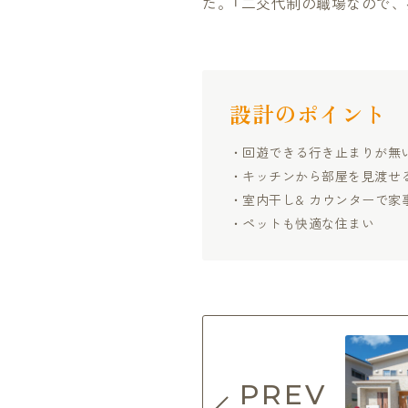
た。「二交代制の職場なので
設計のポイント
回遊できる行き止まりが無
キッチンから部屋を見渡せ
室内干し& カウンターで家
ペットも快適な住まい
PREV