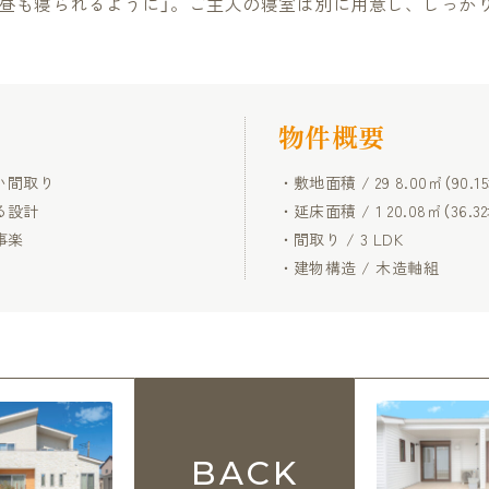
、昼も寝られるように」。ご主人の寝室は別に用意し、しっか
物件概要
い間取り
敷地面積 / 29 8.00㎡（90.1
る設計
延床面積 / 1 20.08㎡（36.3
事楽
間取り / 3 LDK
建物構造 / 木造軸組
BACK