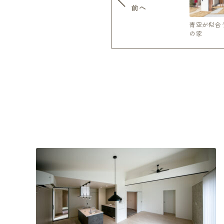
前へ
青空が似合
の家