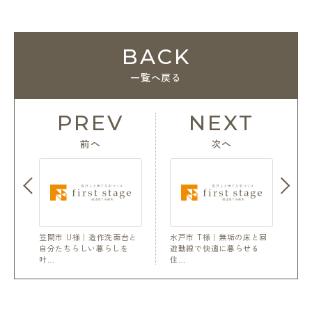
BACK
一覧へ戻る
PREV
NEXT
前へ
次へ
笠間市 U様｜造作洗面台と
水戸市 T様｜無垢の床と回
自分たちらしい暮らしを
遊動線で快適に暮らせる
叶…
住…