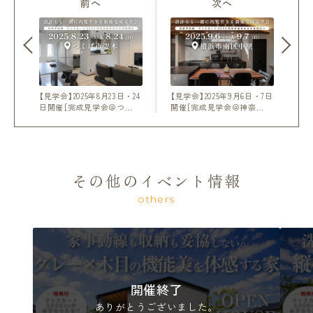
前へ
次へ
【見学会】2025年8月23日・24
【見学会】2025年9月6日・7日
日開催［完成見学会＠つ…
開催［完成見学会＠神奈…
その他のイベント情報
others
開催終了
ありがとうございました。