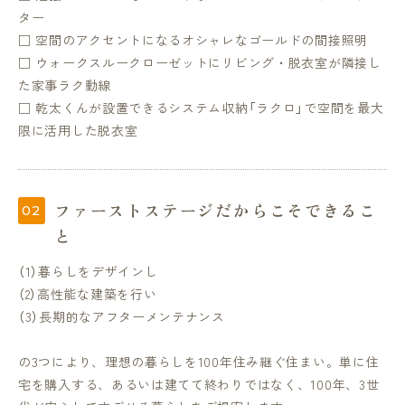
ター
□ 空間のアクセントになるオシャレなゴールドの間接照明
□ ウォークスルークローゼットにリビング・脱衣室が隣接し
た家事ラク動線
□ 乾太くんが設置できるシステム収納「ラクロ」で空間を最大
限に活用した脱衣室
ファーストステージだからこそできるこ
と
（1）暮らしをデザインし
（2）高性能な建築を行い
（3）長期的なアフターメンテナンス
の3つにより、理想の暮らしを100年住み継ぐ住まい。単に住
宅を購入する、あるいは建てて終わりではなく、100年、3世