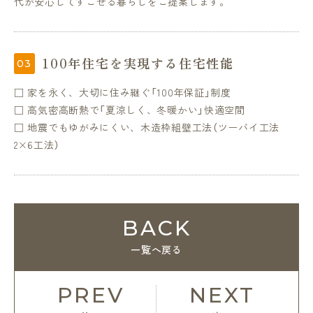
代が安心してすごせる暮らしをご提案します。
100年住宅を実現する住宅性能
□ 家を永く、大切に住み継ぐ「100年保証」制度
□ 高気密高断熱で「夏涼しく、冬暖かい」快適空間
□ 地震でもゆがみにくい、木造枠組壁工法（ツーバイ工法
2×6工法）
BACK
一覧へ戻る
PREV
NEXT