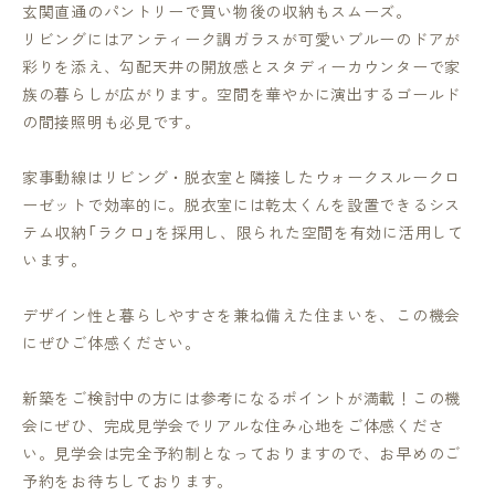
玄関直通のパントリーで買い物後の収納もスムーズ。
リビングにはアンティーク調ガラスが可愛いブルーのドアが
彩りを添え、勾配天井の開放感とスタディーカウンターで家
族の暮らしが広がります。空間を華やかに演出するゴールド
の間接照明も必見です。
家事動線はリビング・脱衣室と隣接したウォークスルークロ
ーゼットで効率的に。脱衣室には乾太くんを設置できるシス
テム収納「ラクロ」を採用し、限られた空間を有効に活用して
います。
デザイン性と暮らしやすさを兼ね備えた住まいを、この機会
にぜひご体感ください。
新築をご検討中の方には参考になるポイントが満載！この機
会にぜひ、完成見学会でリアルな住み心地をご体感くださ
い。見学会は完全予約制となっておりますので、お早めのご
予約をお待ちしております。