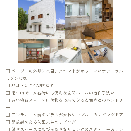
□ ベージュの外壁に木目アクセントがかっこいいナチュラル
モダンな家
□ 33坪・4LDKの2階建て
□ 衛生的で、来客時にも便利な玄関ホールの造作手洗い
□ 買い物後スムーズに荷物を収納できる玄関直通のパントリ
ー
□ アンティーク調のガラスがかわいいブルーのリビングドア
□ 開放感のある勾配天井のリビング
□ 勉強スペースにもぴったりなリビングのスタディーカウン