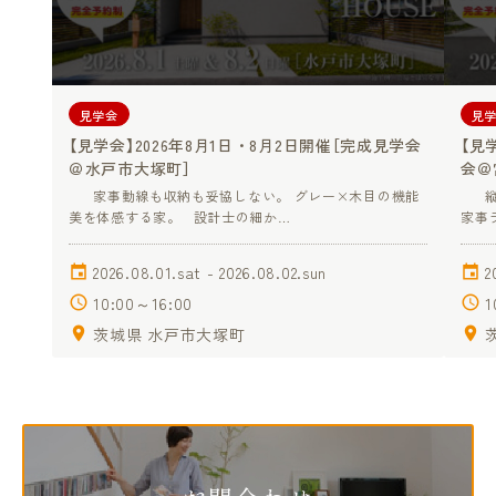
見学会
見
【見学会】2026年8月1日・8月2日開催［完成見学会
【見
＠水戸市大塚町］
会＠
家事動線も収納も妥協しない。 グレー×木目の機能
縦格
美を体感する家。 設計士の細か…
家事
2026.08.01.sat - 2026.08.02.sun
2
10:00～16:00
1
茨城県 水戸市大塚町