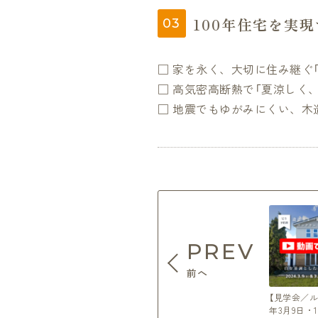
100年住宅を実
□ 家を永く、大切に住み継ぐ「
□ 高気密高断熱で「夏涼しく
□ 地震でもゆがみにくい、木造
PREV
前へ
【見学会／ル
年3月9日・