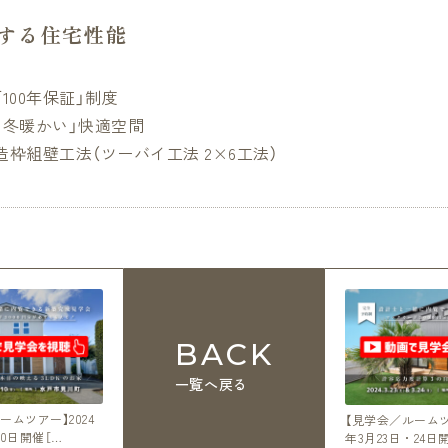
現する住宅性能
100年保証」制度
、冬暖かい」快適空間
枠組壁工法（ツーバイ工法 2×6工法）
BACK
一覧へ戻る
ームツアー】2024
【見学会／ルームツア
10日開催［…
年3月23日・24日