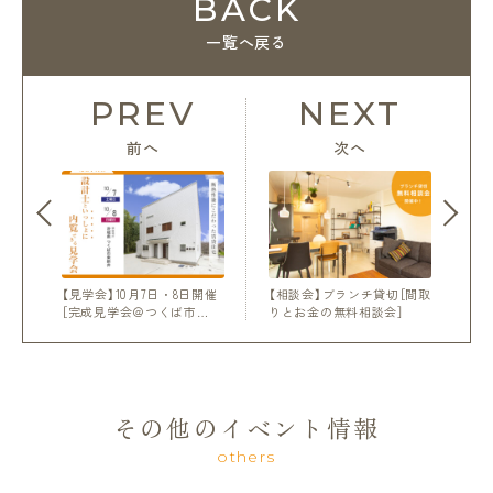
BACK
一覧へ戻る
PREV
NEXT
前へ
次へ
【見学会】10月7日・8日開催
【相談会】ブランチ貸切［間取
［完成見学会＠つくば市…
りとお金の無料相談会］
その他のイベント情報
others