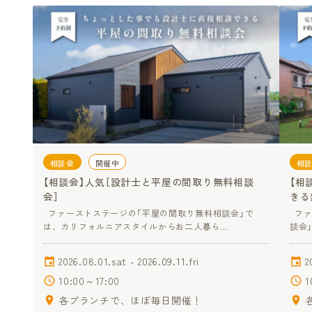
相談会
開催中
相
【相談会】人気［設計士と平屋の間取り無料相談
【相
会］
きる
ファーストステージの「平屋の間取り無料相談会」で
ファ
は、カリフォルニアスタイルからお二人暮ら…
談会
2026.08.01.sat - 2026.09.11.fri
2
10:00～17:00
1
各ブランチで、ほぼ毎日開催！