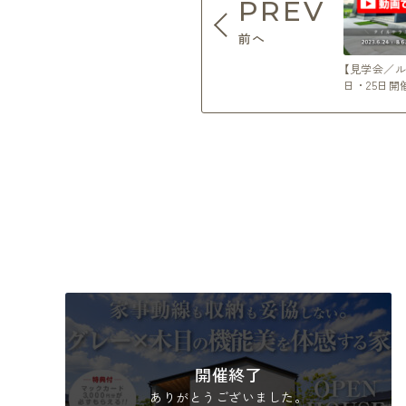
PREV
前へ
【見学会／ル
日・25日開
開催終了
ありがとうございました。