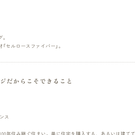
グ。
材「セルロースファイバー」。
ジだからこそできること
ナンス
100年住み継ぐ住まい。単に住宅を購入する、あるいは建てて