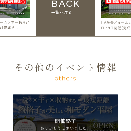
BACK
一覧へ戻る
ームツアー】6月24
【見学会／ルームツ
催［完成見…
日・9日開催［完成
その他のイベント情報
others
開催終了
ありがとうございました。