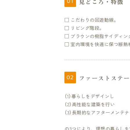
見どころ・特徴
□ こだわりの回遊動線。
□ リビング階段。
□ ブラウンの樹脂サイディン
□ 室内環境を快適に保つ断熱
ファーストステー
（1）暮らしをデザインし
（2）高性能な建築を行い
（3）長期的なアフターメンテ
の3つにより、理想の暮らしを