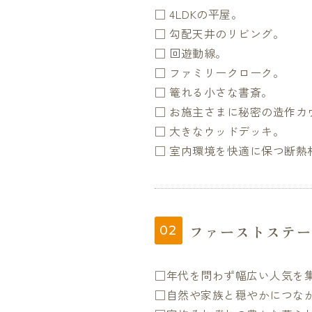
□ 4LDKの平屋。
□ 勾配天井のリビング。
□ 回遊動線。
□ ファミリークローク。
□ 篭れる小さな書斎。
□ お施主さまに秘密の造作カ
□ 大きなウッドデッキ。
□ 室内環境を快適に保つ断熱
ファーストステー
□年代を問わず幅広い人気を
□自然や家族と穏やかにつな