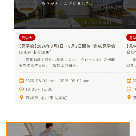
ありがとうございました。
見学会
見
【見学会】2026年8月1日・8月2日開催［完成見学会
【見
＠水戸市大塚町］
会＠
家事動線も収納も妥協しない。 グレー×木目の機能
縦格
美を体感する家。 設計士の細か…
家事
2026.08.01.sat - 2026.08.02.sun
2
10:00～16:00
1
茨城県 水戸市大塚町