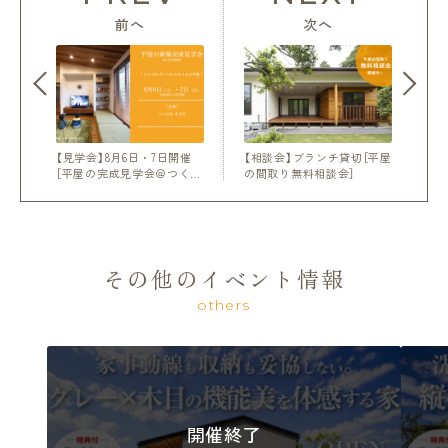
前へ
次へ
【見学会】8月6日・7日開催
【相談会】ブランチ貸切［平屋
［平屋の完成見学会＠つく…
の間取り無料相談会］
その他のイベント情報
others
開催終了