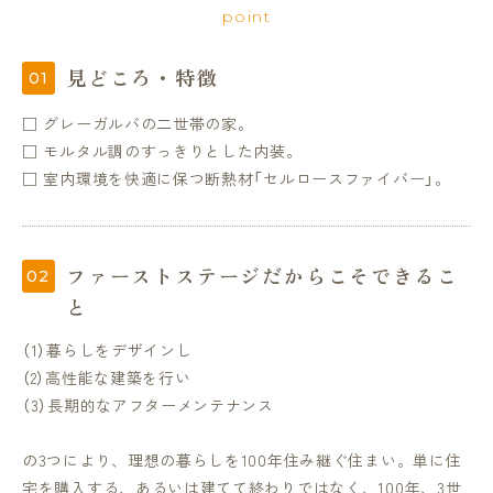
point
見どころ・特徴
□ グレーガルバの二世帯の家。
□ モルタル調のすっきりとした内装。
□ 室内環境を快適に保つ断熱材「セルロースファイバー」。
ファーストステージだからこそできるこ
と
（1）暮らしをデザインし
（2）高性能な建築を行い
（3）長期的なアフターメンテナンス
の3つにより、理想の暮らしを100年住み継ぐ住まい。単に住
宅を購入する、あるいは建てて終わりではなく、100年、3世