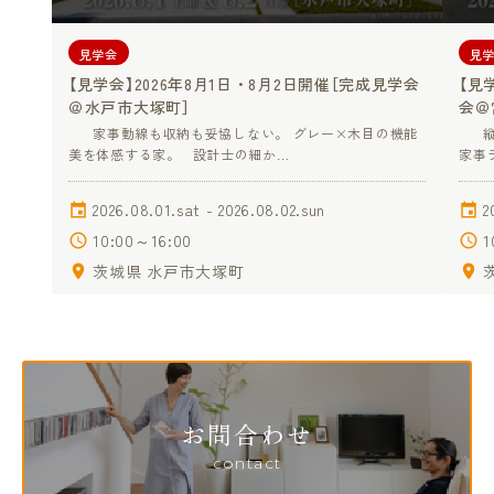
見学会
見
【見学会】2026年8月1日・8月2日開催［完成見学会
【見
＠水戸市大塚町］
会＠
家事動線も収納も妥協しない。 グレー×木目の機能
縦格
美を体感する家。 設計士の細か…
家事
2026.08.01.sat - 2026.08.02.sun
2
10:00～16:00
1
茨城県 水戸市大塚町
お問合わせ
contact