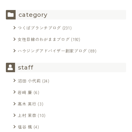
category
つくばブランチブログ
(231)
女性目線のわがままブログ
(192)
ハウジングアドバイザー創家ブログ
(89)
staff
沼田 小代莉
(24)
岩﨑 廉
(6)
髙木 英行
(3)
上村 茉奈
(10)
塩谷 楓
(4)