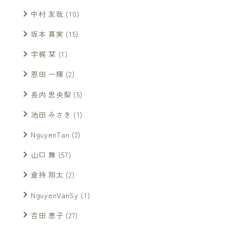
中村 友哉
(10)
坂本 真実
(15)
宇梶 栞
(1)
恩田 一輝
(2)
長内 思央梨
(5)
池田 みさき
(1)
NguyenTan
(2)
山口 舞
(57)
倉持 翔太
(2)
NguyenVanSy
(1)
吉田 恵子
(27)