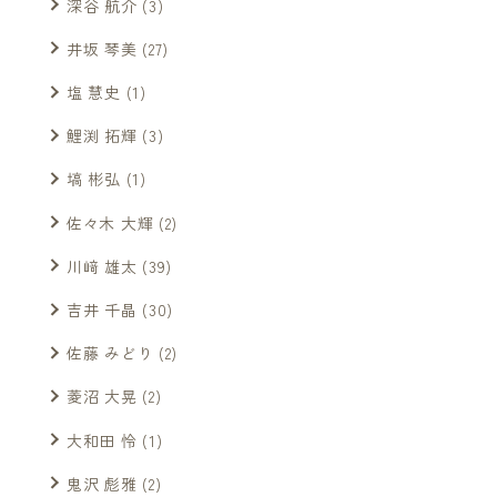
深谷 航介
(3)
井坂 琴美
(27)
塩 慧史
(1)
鯉渕 拓輝
(3)
塙 彬弘
(1)
佐々木 大輝
(2)
川﨑 雄太
(39)
吉井 千晶
(30)
佐藤 みどり
(2)
菱沼 大晃
(2)
大和田 怜
(1)
鬼沢 彪雅
(2)