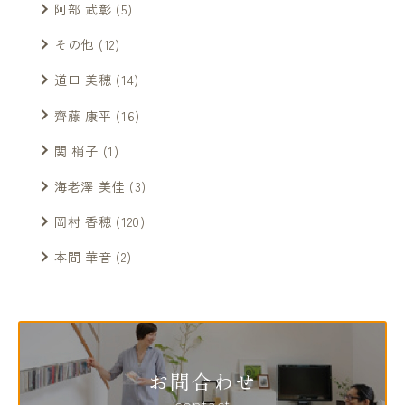
阿部 武彰
(5)
その他
(12)
道口 美穂
(14)
齊藤 康平
(16)
関 梢子
(1)
海老澤 美佳
(3)
岡村 香穂
(120)
本間 華音
(2)
お問合わせ