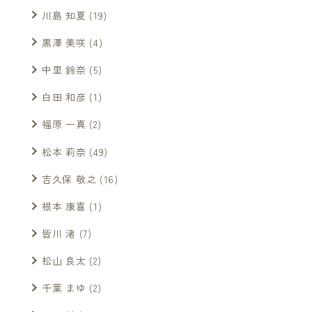
川島 知夏
(19)
黒澤 美咲
(4)
中里 鈴奈
(5)
白田 和彦
(1)
福原 一真
(2)
松本 莉奈
(49)
吉久保 敬之
(16)
根本 康喜
(1)
皆川 渚
(7)
松山 良太
(2)
千葉 まゆ
(2)