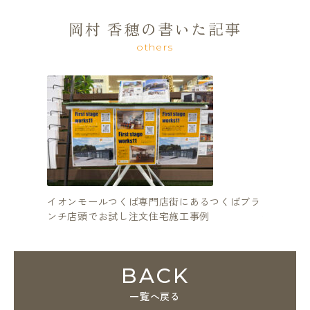
岡村 香穂の書いた記事
others
イオンモールつくば専門店街にあるつくばブラ
つくば市
ンチ店頭でお試し注文住宅施工事例
住宅を建
BACK
一覧へ戻る