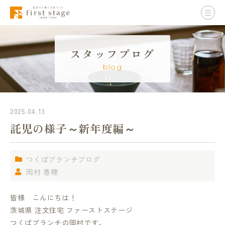
スタッフブログ
blog
2025.04.13
託児の様子～新年度編～
つくばブランチブログ
岡村 香穂
皆様 こんにちは！
茨城県 注文住宅 ファーストステージ
つくばブランチの岡村です。