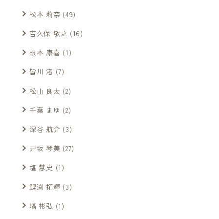
松本 莉奈
(49)
吉久保 敬之
(16)
根本 康喜
(1)
皆川 渚
(7)
松山 良太
(2)
千葉 まゆ
(2)
深谷 航介
(3)
井坂 琴美
(27)
塩 慧史
(1)
鯉渕 拓輝
(3)
塙 彬弘
(1)