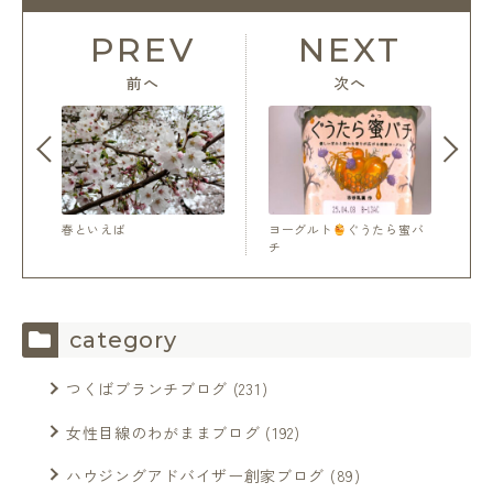
PREV
NEXT
前へ
次へ
春といえば
ヨーグルト
ぐうたら蜜バ
チ
category
つくばブランチブログ
(231)
女性目線のわがままブログ
(192)
ハウジングアドバイザー創家ブログ
(89)