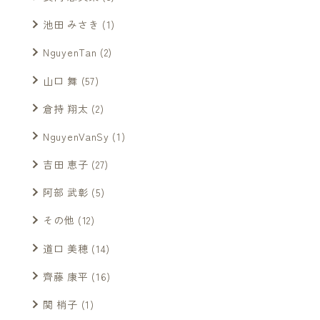
池田 みさき
(1)
NguyenTan
(2)
山口 舞
(57)
倉持 翔太
(2)
NguyenVanSy
(1)
吉田 恵子
(27)
阿部 武彰
(5)
その他
(12)
道口 美穂
(14)
齊藤 康平
(16)
関 梢子
(1)