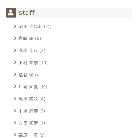
staff
沼田 小代莉
(24)
岩﨑 廉
(6)
髙木 英行
(3)
上村 茉奈
(10)
塩谷 楓
(4)
川島 知夏
(19)
黒澤 美咲
(4)
中里 鈴奈
(5)
白田 和彦
(1)
福原 一真
(2)