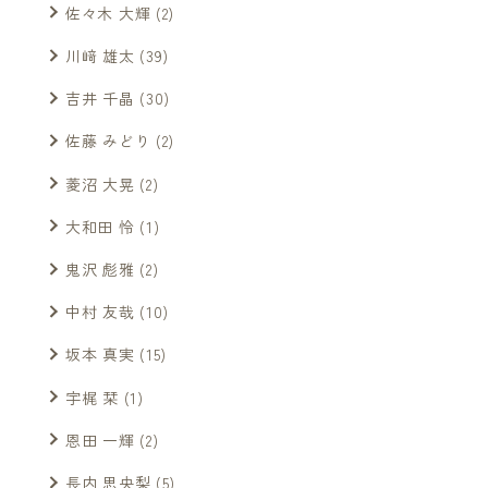
佐々木 大輝
(2)
川﨑 雄太
(39)
吉井 千晶
(30)
佐藤 みどり
(2)
菱沼 大晃
(2)
大和田 怜
(1)
鬼沢 彪雅
(2)
中村 友哉
(10)
坂本 真実
(15)
宇梶 栞
(1)
恩田 一輝
(2)
長内 思央梨
(5)