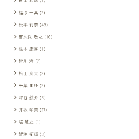
白田 和彦
(1)
福原 一真
(2)
松本 莉奈
(49)
吉久保 敬之
(16)
根本 康喜
(1)
皆川 渚
(7)
松山 良太
(2)
千葉 まゆ
(2)
深谷 航介
(3)
井坂 琴美
(27)
塩 慧史
(1)
鯉渕 拓輝
(3)