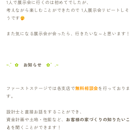
1人で展示会に行くのは初めてでしたが、
考えながら楽しむことができたので 1人展示会リピートしそ
うです
また気になる展示会が会ったら、行きたいな～と思います！
~.゜✿
お知らせ
✿゜.~
ファーストステージでは各支店で
無料相談会
を行っておりま
す。
設計士と直接お話をすることができ、
資金計画や土地・性能など、
お客様の家づくりの知りたいこ
と
を聞くことができます！