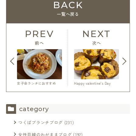
BACK
一覧へ戻る
PREV
NEXT
前へ
次へ
女子会ランチにおすすめ
Happy valentine's Day
category
つくばブランチブログ
(231)
女性目線のわがままブログ
(192)