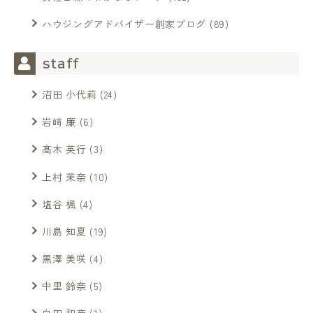
ハウジングアドバイザー創家ブログ
(89)
staff
沼田 小代莉
(24)
岩﨑 廉
(6)
髙木 英行
(3)
上村 茉奈
(10)
塩谷 楓
(4)
川島 知夏
(19)
黒澤 美咲
(4)
中里 鈴奈
(5)