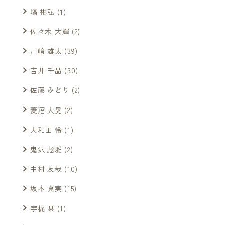
塙 彬弘
(1)
佐々木 大輝
(2)
川﨑 雄太
(39)
吉井 千晶
(30)
佐藤 みどり
(2)
菱沼 大晃
(2)
大和田 怜
(1)
鬼沢 彪雅
(2)
中村 友哉
(10)
坂本 真実
(15)
宇梶 栞
(1)