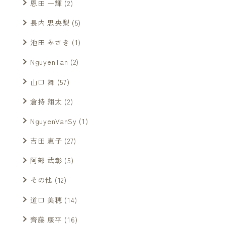
恩田 一輝
(2)
長内 思央梨
(5)
池田 みさき
(1)
NguyenTan
(2)
山口 舞
(57)
倉持 翔太
(2)
NguyenVanSy
(1)
吉田 恵子
(27)
阿部 武彰
(5)
その他
(12)
道口 美穂
(14)
齊藤 康平
(16)