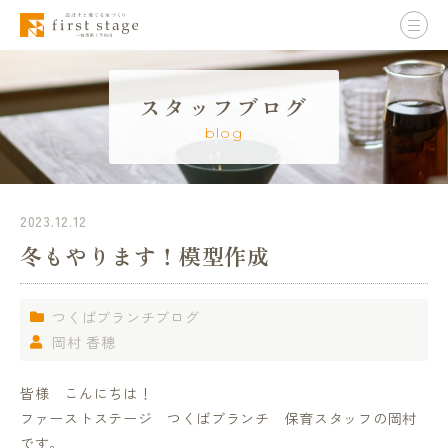
スタッフブログ
blog
2023.12.12
冬もやります！模型作成
つくばブランチブログ
岡村 香穂
皆様 こんにちは！
ファーストステージ つくばブランチ 保育スタッフの岡村
です。