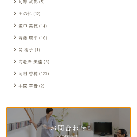
阿部 武彰
(5)
その他
(12)
道口 美穂
(14)
齊藤 康平
(16)
関 梢子
(1)
海老澤 美佳
(3)
岡村 香穂
(120)
本間 華音
(2)
お問合わせ
contact