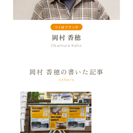
つくばブランチ
岡村 香穂
Okamura Kaho
岡村 香穂の書いた記事
others