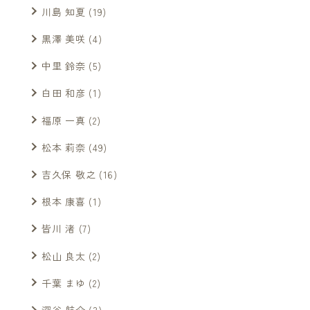
川島 知夏
(19)
黒澤 美咲
(4)
中里 鈴奈
(5)
白田 和彦
(1)
福原 一真
(2)
松本 莉奈
(49)
吉久保 敬之
(16)
根本 康喜
(1)
皆川 渚
(7)
松山 良太
(2)
千葉 まゆ
(2)
深谷 航介
(3)