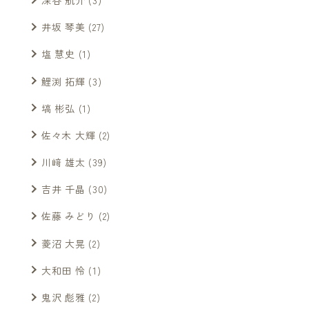
井坂 琴美
(27)
塩 慧史
(1)
鯉渕 拓輝
(3)
塙 彬弘
(1)
佐々木 大輝
(2)
川﨑 雄太
(39)
吉井 千晶
(30)
佐藤 みどり
(2)
菱沼 大晃
(2)
大和田 怜
(1)
鬼沢 彪雅
(2)