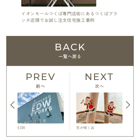
イオンモールつくば専門店街にあるつくばブラ
つくば市
ンチ店頭でお試し注文住宅施工事例
住宅を建
BACK
一覧へ戻る
PREV
NEXT
前へ
次へ
EDW
花が咲く丘