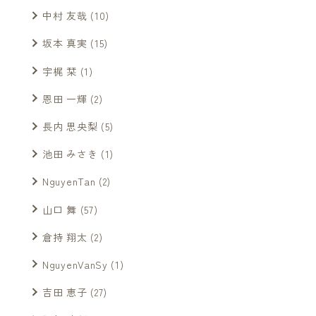
中村 友哉
(10)
坂本 真実
(15)
宇梶 栞
(1)
恩田 一輝
(2)
長内 思央梨
(5)
池田 みさき
(1)
NguyenTan
(2)
山口 舞
(57)
倉持 翔太
(2)
NguyenVanSy
(1)
吉田 恵子
(27)