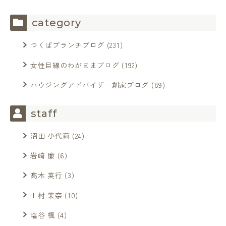
category
つくばブランチブログ
(231)
女性目線のわがままブログ
(192)
ハウジングアドバイザー創家ブログ
(89)
staff
沼田 小代莉
(24)
岩﨑 廉
(6)
髙木 英行
(3)
上村 茉奈
(10)
塩谷 楓
(4)