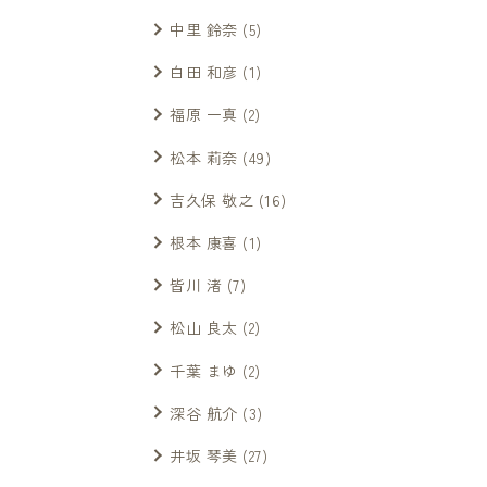
中里 鈴奈
(5)
白田 和彦
(1)
福原 一真
(2)
松本 莉奈
(49)
吉久保 敬之
(16)
根本 康喜
(1)
皆川 渚
(7)
松山 良太
(2)
千葉 まゆ
(2)
深谷 航介
(3)
井坂 琴美
(27)