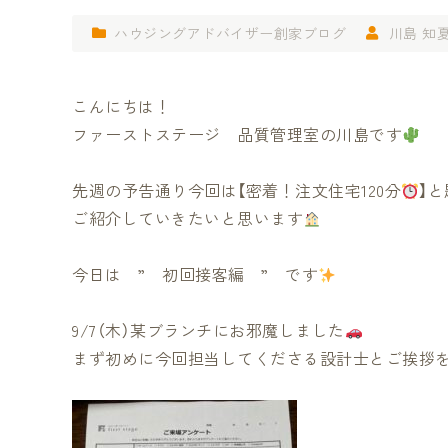
ハウジングアドバイザー創家ブログ
川島 知
こんにちは！
ファーストステージ 品質管理室の川島です
先週の予告通り今回は【密着！注文住宅120分
】
ご紹介していきたいと思います
今日は ” 初回接客編 ” です
9/7（木）某ブランチにお邪魔しました
まず初めに今回担当してくださる設計士とご挨拶