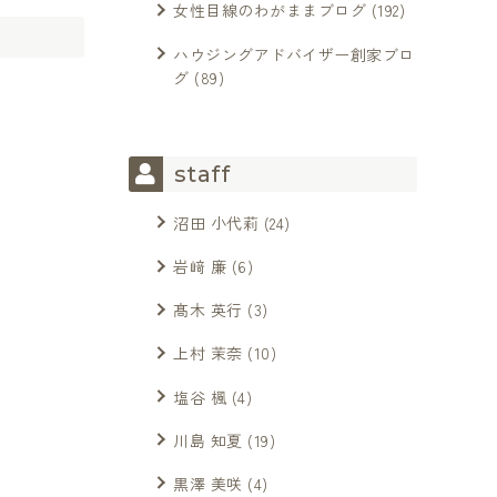
女性目線のわがままブログ
(192)
ハウジングアドバイザー創家ブロ
グ
(89)
staff
沼田 小代莉
(24)
岩﨑 廉
(6)
髙木 英行
(3)
上村 茉奈
(10)
。
塩谷 楓
(4)
川島 知夏
(19)
黒澤 美咲
(4)