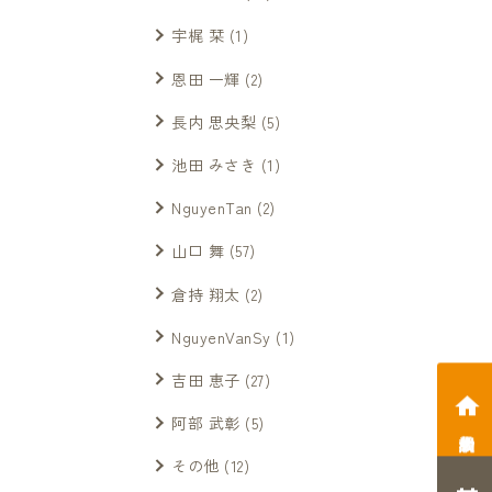
宇梶 栞
(1)
恩田 一輝
(2)
長内 思央梨
(5)
池田 みさき
(1)
NguyenTan
(2)
山口 舞
(57)
倉持 翔太
(2)
NguyenVanSy
(1)
吉田 恵子
(27)
阿部 武彰
(5)
相談会予約
その他
(12)