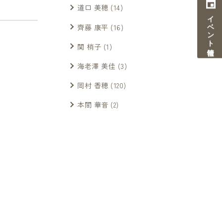
道口 美穂
(14)
イベント情報
齊藤 康平
(16)
関 梢子
(1)
海老澤 美佳
(3)
岡村 香穂
(120)
本間 華音
(2)