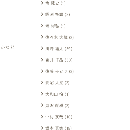
塩 慧史
(1)
鯉渕 拓輝
(3)
塙 彬弘
(1)
佐々木 大輝
(2)
のかなど
川﨑 雄太
(39)
吉井 千晶
(30)
佐藤 みどり
(2)
菱沼 大晃
(2)
大和田 怜
(1)
鬼沢 彪雅
(2)
中村 友哉
(10)
坂本 真実
(15)