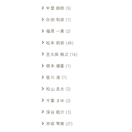
中里 鈴奈
(5)
白田 和彦
(1)
福原 一真
(2)
松本 莉奈
(49)
吉久保 敬之
(16)
根本 康喜
(1)
皆川 渚
(7)
松山 良太
(2)
千葉 まゆ
(2)
深谷 航介
(3)
井坂 琴美
(27)