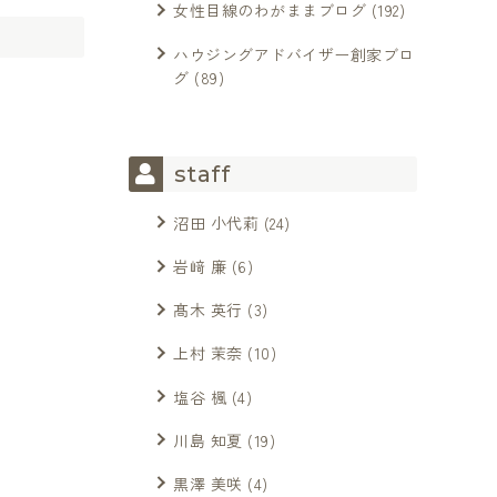
女性目線のわがままブログ
(192)
ハウジングアドバイザー創家ブロ
グ
(89)
staff
沼田 小代莉
(24)
岩﨑 廉
(6)
髙木 英行
(3)
上村 茉奈
(10)
塩谷 楓
(4)
川島 知夏
(19)
黒澤 美咲
(4)