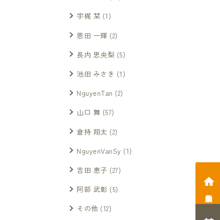
宇梶 栞
(1)
恩田 一輝
(2)
長内 思央梨
(5)
池田 みさき
(1)
NguyenTan
(2)
山口 舞
(57)
倉持 翔太
(2)
NguyenVanSy
(1)
吉田 恵子
(27)
阿部 武彰
(5)
相談会予約
その他
(12)