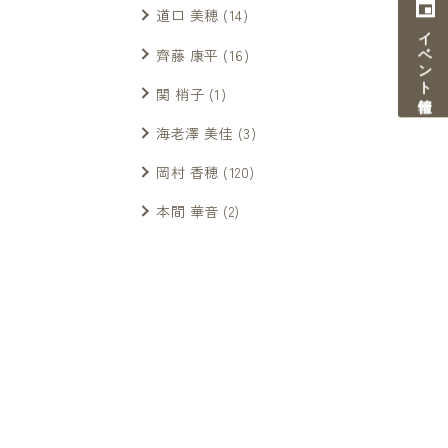
道口 美穂
(14)
イベント情報
齊藤 康平
(16)
関 梢子
(1)
海老澤 美佳
(3)
岡村 香穂
(120)
本間 華音
(2)