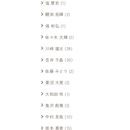
塩 慧史
(1)
鯉渕 拓輝
(3)
塙 彬弘
(1)
佐々木 大輝
(2)
川﨑 雄太
(39)
吉井 千晶
(30)
佐藤 みどり
(2)
菱沼 大晃
(2)
大和田 怜
(1)
鬼沢 彪雅
(2)
中村 友哉
(10)
坂本 真実
(15)