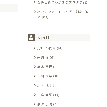
女性目線のわがままブログ
(192)
ハウジングアドバイザー創家ブロ
グ
(89)
staff
沼田 小代莉
(24)
岩﨑 廉
(6)
髙木 英行
(3)
上村 茉奈
(10)
塩谷 楓
(4)
川島 知夏
(19)
黒澤 美咲
(4)