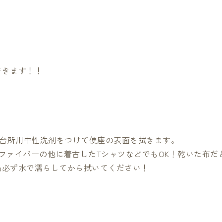
行きます！！
た台所用中性洗剤をつけて便座の表面を拭きます。
クロファイバーの他に着古したTシャツなどでもOK！乾いた布
為必ず水で濡らしてから拭いてください！