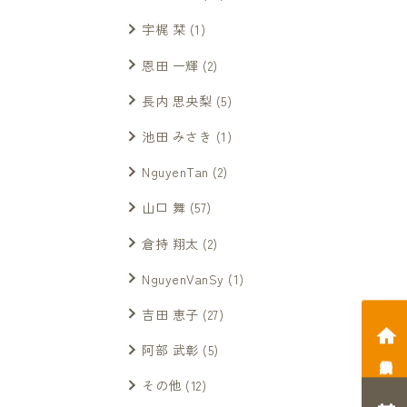
宇梶 栞
(1)
恩田 一輝
(2)
長内 思央梨
(5)
池田 みさき
(1)
NguyenTan
(2)
山口 舞
(57)
倉持 翔太
(2)
NguyenVanSy
(1)
吉田 恵子
(27)
阿部 武彰
(5)
相談会予約
その他
(12)