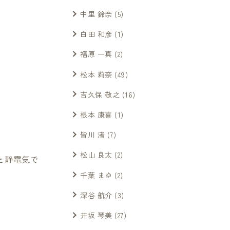
中里 鈴奈
(5)
白田 和彦
(1)
福原 一真
(2)
松本 莉奈
(49)
吉久保 敬之
(16)
根本 康喜
(1)
皆川 渚
(7)
松山 良太
(2)
だと静電気で
千葉 まゆ
(2)
深谷 航介
(3)
井坂 琴美
(27)