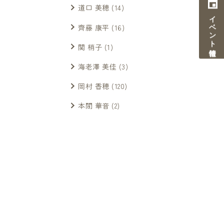
道口 美穂
(14)
イベント情報
齊藤 康平
(16)
関 梢子
(1)
海老澤 美佳
(3)
岡村 香穂
(120)
本間 華音
(2)