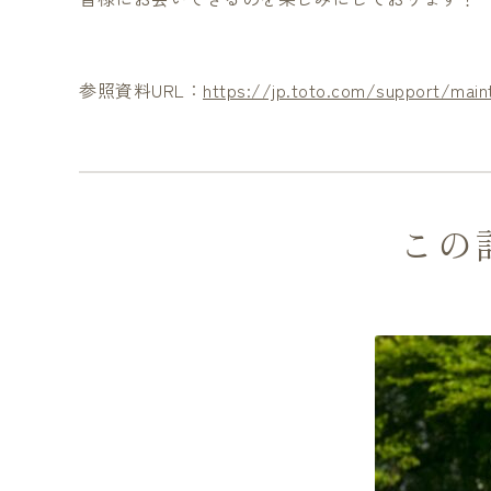
参照資料URL：
https://jp.toto.com/support/main
この