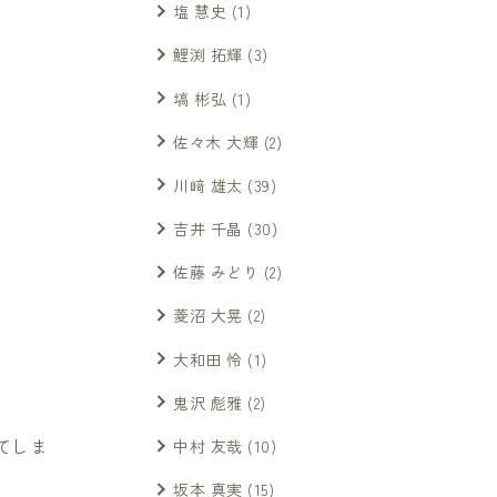
塩 慧史
(1)
鯉渕 拓輝
(3)
塙 彬弘
(1)
佐々木 大輝
(2)
川﨑 雄太
(39)
吉井 千晶
(30)
佐藤 みどり
(2)
菱沼 大晃
(2)
大和田 怜
(1)
鬼沢 彪雅
(2)
てしま
中村 友哉
(10)
坂本 真実
(15)