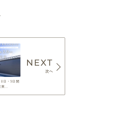
チ
NEXT
次へ
2月8日・9日開
坂東…