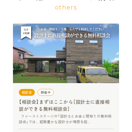
others
相談会
開催中
【相談会】まずはここから［設計士に直接相
談ができる無料相談会］
ファーストステージの「設計士とお金と間取りの無料相
談会」では、経験豊かな設計士が理想を超…