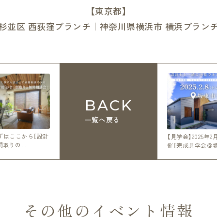
【東京都】
杉並区 西荻窪ブランチ｜神奈川県横浜市 横浜ブラン
BACK
一覧へ戻る
ずはここから［設計
【見学会】2025年
間取りの…
催［完成見学会＠
その他のイベント情報