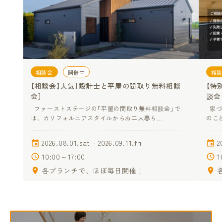
相談会
開催中
相
【相談会】人気［設計士と平屋の間取り無料相談
【特
会］
談会
ファーストステージの「平屋の間取り無料相談会」で
家づ
は、カリフォルニアスタイルからお二人暮ら…
のこ
2026.08.01.sat - 2026.09.11.fri
2
10:00～17:00
1
各ブランチで、ほぼ毎日開催！