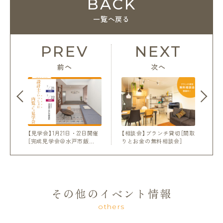
BACK
一覧へ戻る
PREV
NEXT
前へ
次へ
【見学会】1月21日・22日開催
【相談会】ブランチ貸切［間取
［完成見学会＠水戸市飯…
りとお金の無料相談会］
その他のイベント情報
others