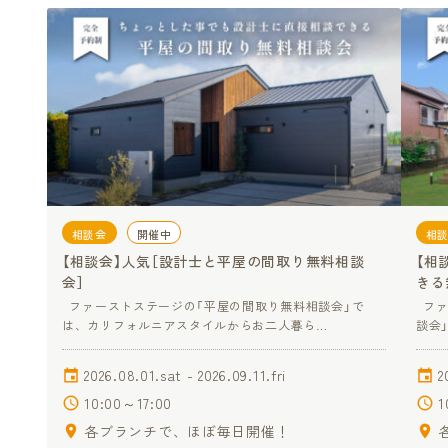
相談会
開催中
相
【相談会】人気［設計士と平屋の間取り無料相談
【相
会］
きる
ファーストステージの「平屋の間取り無料相談会」で
ファ
は、カリフォルニアスタイルからお二人暮ら…
談会
2026.08.01.sat - 2026.09.11.fri
2
10:00～17:00
1
各ブランチで、ほぼ毎日開催！