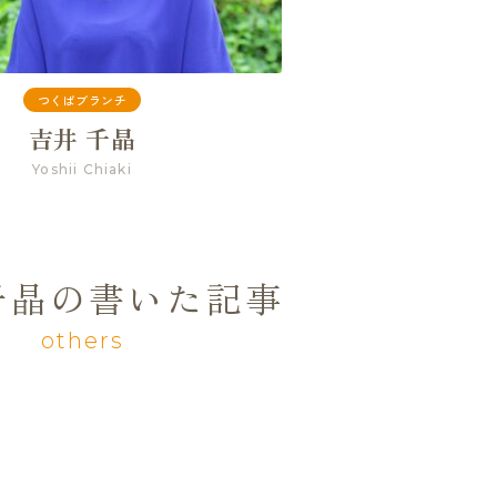
つくばブランチ
吉井 千晶
Yoshii Chiaki
千晶の書いた記事
others