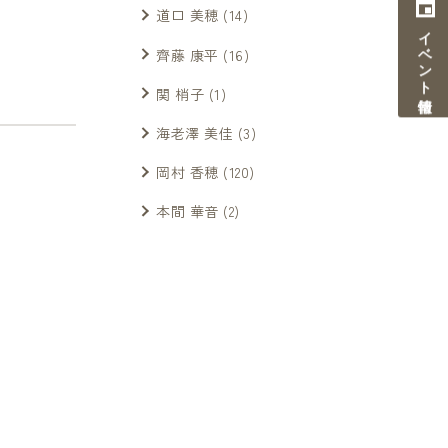
道口 美穂
(14)
イベント情報
齊藤 康平
(16)
関 梢子
(1)
海老澤 美佳
(3)
岡村 香穂
(120)
本間 華音
(2)