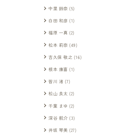
中里 鈴奈
(5)
白田 和彦
(1)
福原 一真
(2)
松本 莉奈
(49)
吉久保 敬之
(16)
根本 康喜
(1)
皆川 渚
(7)
松山 良太
(2)
千葉 まゆ
(2)
深谷 航介
(3)
井坂 琴美
(27)