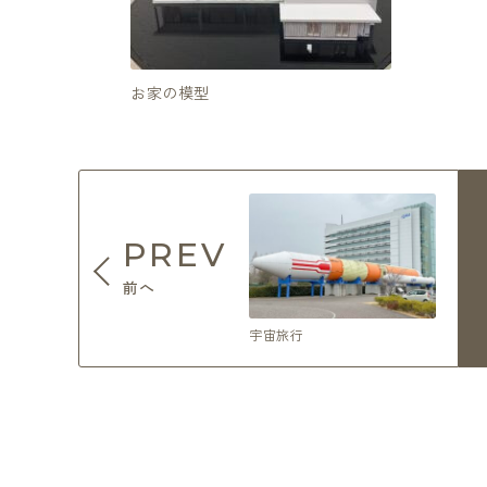
お家の模型
PREV
前へ
宇宙旅行