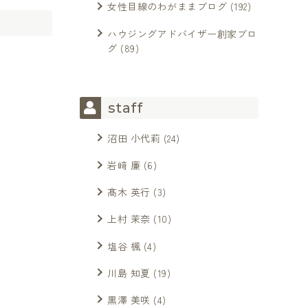
女性目線のわがままブログ
(192)
ハウジングアドバイザー創家ブロ
グ
(89)
staff
沼田 小代莉
(24)
岩﨑 廉
(6)
髙木 英行
(3)
上村 茉奈
(10)
塩谷 楓
(4)
川島 知夏
(19)
黒澤 美咲
(4)