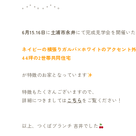
｡・ﾟ・。｡・ﾟ・。
6月15.16日
に
土浦市永井
にて完成見学会を開催いた
ネイビーの横張りガルバ×ホワイトのアクセント
44坪の2世帯共同住宅
が特徴のお家となっています
特徴もたくさんございますので、
詳細につきましては
こちら
をご覧ください！
以上、つくばブランチ 吉井でした