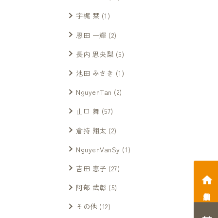
宇梶 栞
(1)
恩田 一輝
(2)
長内 思央梨
(5)
池田 みさき
(1)
NguyenTan
(2)
山口 舞
(57)
倉持 翔太
(2)
NguyenVanSy
(1)
吉田 恵子
(27)
阿部 武彰
(5)
相談会予約
その他
(12)