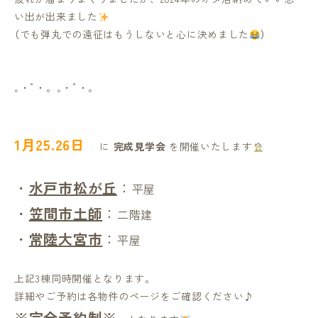
い出が出来ました
（でも弾丸での遠征はもうしないと心に決めました
）
｡・ﾟ・。｡・ﾟ・。
1月25.26日
に
完成見学会
を開催いたします
・
水戸市松が丘
：
平屋
・
笠間市土師
：
二階建
・
常陸大宮市
：
平屋
上記3棟同時開催となります。
詳細やご予約は各物件のページをご確認ください♪
※完全予約制※