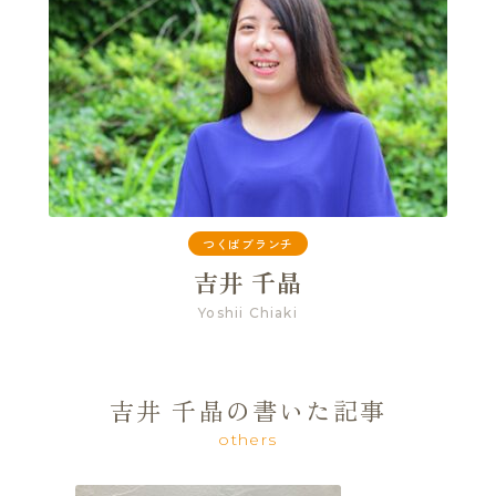
つくばブランチ
吉井 千晶
Yoshii Chiaki
吉井 千晶の書いた記事
others