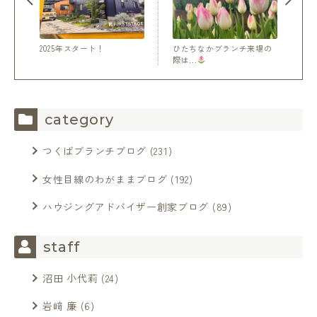
2025年スタート！
ひたちなかブランチ来場の
際は...
category
つくばブランチブログ
(231)
女性目線のわがままブログ
(192)
ハウジングアドバイザー創家ブログ
(89)
staff
沼田 小代莉
(24)
岩﨑 廉
(6)