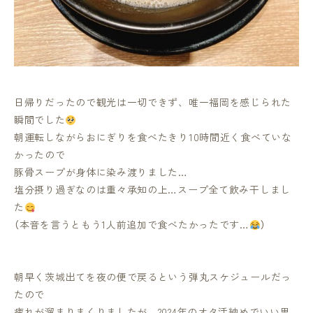
日帰りだったので観光は一切できず、唯一福岡を感じられた
瞬間でした
朝運転しながらおにぎりを食べたきり10時間近く食べていな
かったので
豚骨スープが身体に染み渡りました…
塩分摂り過ぎなのは重々承知の上…スープ全て飲み干しまし
た
（本音を言うともう1人前追加で食べたかったです…
）
朝早く茨城出てを夜の便で戻るという弾丸スケジュールだっ
たので
疲れが溜まりまくりましたが、2024年のオタ活納めでいい思