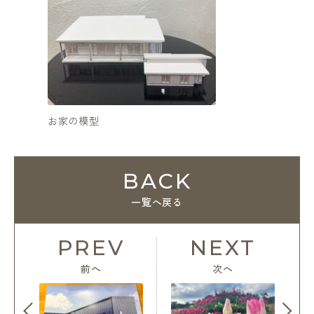
お家の模型
気持ちを
BACK
一覧へ戻る
PREV
NEXT
前へ
次へ