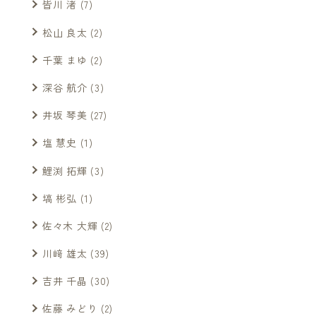
皆川 渚
(7)
松山 良太
(2)
千葉 まゆ
(2)
深谷 航介
(3)
井坂 琴美
(27)
塩 慧史
(1)
鯉渕 拓輝
(3)
塙 彬弘
(1)
佐々木 大輝
(2)
川﨑 雄太
(39)
吉井 千晶
(30)
佐藤 みどり
(2)