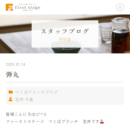
スタッフブログ
blog
2025.01.14
弾丸
つくばブランチブログ
吉井 千晶
皆様こんにちは!(^^)!
ファーストステージ つくばブランチ 吉井です