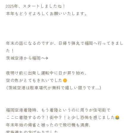
2025年、スタートしましたね！
本年もどうぞよろしくお願いいたします。
年末の話になるのですが、日帰り弾丸で福岡へ行ってきまし
た！
茨城空港から福岡へ✈
夜明け前に出発し運転中に日が昇り始め、
空の色がとてもきれいでした
（茨城空港は駐車場代が無料で嬉しい限りです…）
福岡空港着陸時、もう着陸というのに周りが住宅街で
ここに着陸するの？！街中？！と少し恐怖を感じました
年末年始の帰省と被ったので飛行機も満席、
家族連れの方ばかりでした。