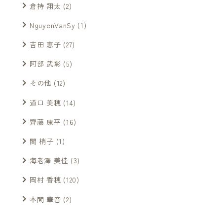
倉持 翔太
(2)
NguyenVanSy
(1)
吉田 恵子
(27)
阿部 武彰
(5)
その他
(12)
道口 美穂
(14)
齊藤 康平
(16)
関 梢子
(1)
海老澤 美佳
(3)
岡村 香穂
(120)
本間 華音
(2)