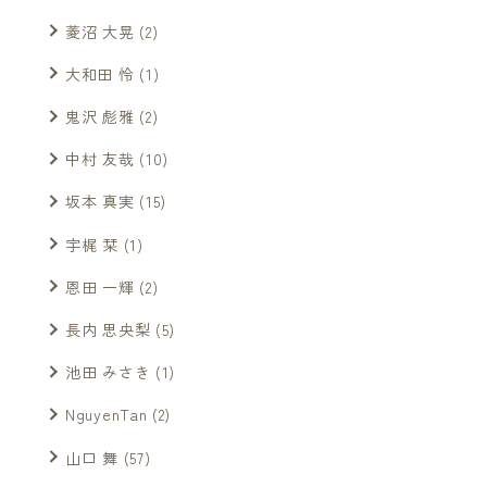
菱沼 大晃
(2)
大和田 怜
(1)
鬼沢 彪雅
(2)
中村 友哉
(10)
坂本 真実
(15)
宇梶 栞
(1)
恩田 一輝
(2)
長内 思央梨
(5)
池田 みさき
(1)
NguyenTan
(2)
山口 舞
(57)