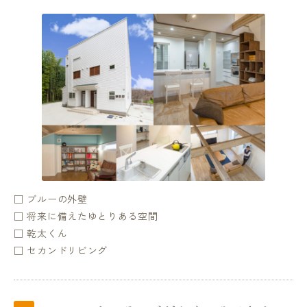
□ ブルーの外壁
□ 将来に備えたゆとりある空間
□ 乾太くん
□ セカンドリビング