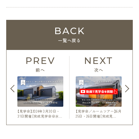
BACK
一覧へ戻る
PREV
NEXT
前へ
次へ
【見学会】2024年3月30日・
【見学会／ルームツアー】6月
31日開催［完成見学会＠水…
25日・26日開催［完成見…