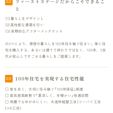
ファーストステージだからこそできるこ
と
（1）暮らしをデザインし
（2）高性能な建築を行い
（3）長期的なアフターメンテナンス
の3つにより、理想の暮らしを100年住み継ぐ住まい。単に住
宅を購入する、あるいは建てて終わりではなく、100年、3世
代が安心してすごせる暮らしをご提案します。
100年住宅を実現する住宅性能
□ 家を永く、大切に住み継ぐ「100年保証」制度
□ 高気密高断熱で「夏涼しく、冬暖かい」快適空間
□ 地震でもゆがみにくい、木造枠組壁工法（ツーバイ工法
2×6工法）