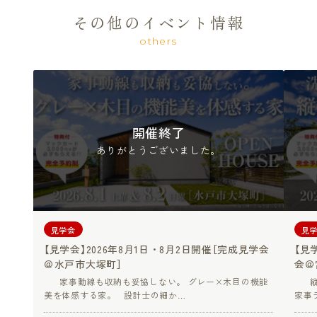
その他のイベント情報
others
開催終了
ありがとうございました。
見学会
見
【見学会】2026年8月1日・8月2日開催［完成見学会
【見
＠水戸市大塚町］
会＠
家事動線も収納も妥協しない。 グレー×木目の機能
縦格
美を体感する家。 設計士の細か…
家事