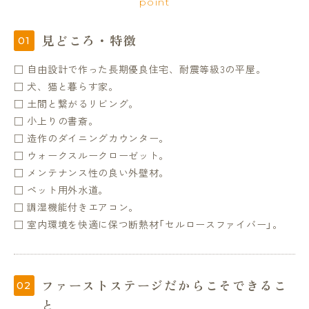
point
見どころ・特徴
□ 自由設計で作った長期優良住宅、耐震等級3の平屋。
□ 犬、猫と暮らす家。
□ 土間と繋がるリビング。
□ 小上りの書斎。
□ 造作のダイニングカウンター。
□ ウォークスルークローゼット。
□ メンテナンス性の良い外壁材。
□ ペット用外水道。
□ 調湿機能付きエアコン。
□ 室内環境を快適に保つ断熱材「セルロースファイバー」。
ファーストステージだからこそできるこ
と