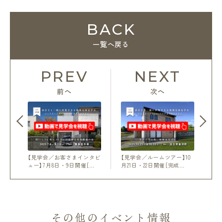
BACK
一覧へ戻る
PREV
NEXT
前へ
次へ
【見学会／お客さまインタビ
【見学会／ルームツアー】10
ュー】7月8日・9日開催［…
月21日・22日開催［完成…
その他のイベント情報