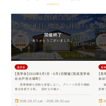
others
開催終了
ありがとうございました。
見学会
見
【見学会】2026年8月1日・8月2日開催［完成見学会
【見
＠水戸市大塚町］
会＠
家事動線も収納も妥協しない。 グレー×木目の機能
縦格
美を体感する家。 設計士の細か…
家事
2026.08.01.sat - 2026.08.02.sun
2