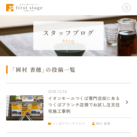
スタッフブログ
blog
「岡村 香穂」の投稿一覧
2025.12.06
イオンモールつくば専門店街にある
つくばブランチ店頭でお試し注文住
宅施工事例
つくばブランチブログ
岡村 香穂