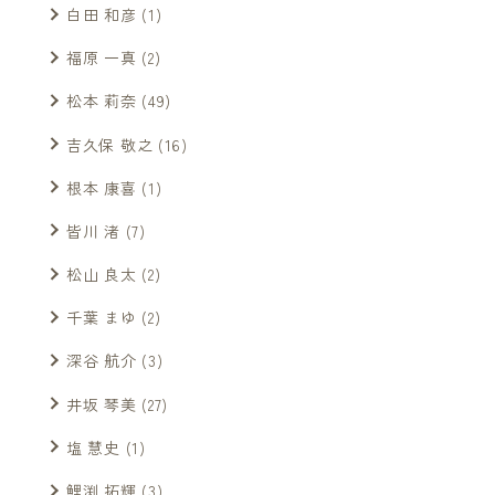
白田 和彦
(1)
福原 一真
(2)
松本 莉奈
(49)
吉久保 敬之
(16)
根本 康喜
(1)
皆川 渚
(7)
松山 良太
(2)
千葉 まゆ
(2)
深谷 航介
(3)
井坂 琴美
(27)
塩 慧史
(1)
鯉渕 拓輝
(3)