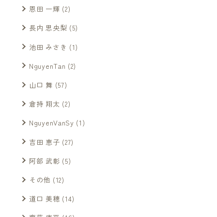
恩田 一輝
(2)
長内 思央梨
(5)
池田 みさき
(1)
NguyenTan
(2)
山口 舞
(57)
倉持 翔太
(2)
NguyenVanSy
(1)
吉田 恵子
(27)
阿部 武彰
(5)
その他
(12)
道口 美穂
(14)