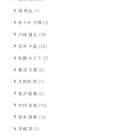
塙 彬弘
(1)
佐々木 大輝
(2)
川﨑 雄太
(39)
吉井 千晶
(30)
佐藤 みどり
(2)
菱沼 大晃
(2)
大和田 怜
(1)
鬼沢 彪雅
(2)
中村 友哉
(10)
坂本 真実
(15)
宇梶 栞
(1)