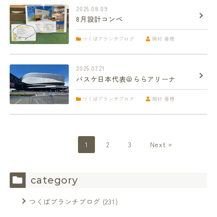
2025.08.09
8月設計コンペ
つくばブランチブログ
岡村 香穂
2025.07.21
バスケ日本代表＠ららアリーナ
つくばブランチブログ
岡村 香穂
1
2
3
Next »
category
つくばブランチブログ
(231)