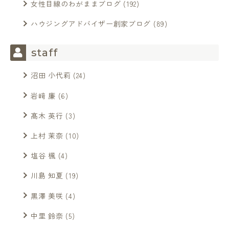
女性目線のわがままブログ
(192)
ハウジングアドバイザー創家ブログ
(89)
staff
沼田 小代莉
(24)
岩﨑 廉
(6)
髙木 英行
(3)
上村 茉奈
(10)
塩谷 楓
(4)
川島 知夏
(19)
黒澤 美咲
(4)
中里 鈴奈
(5)