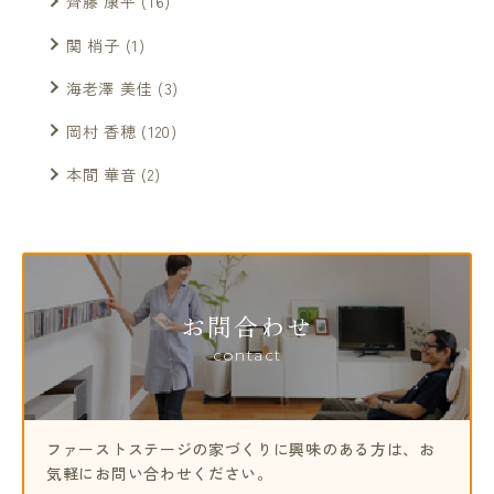
齊藤 康平
(16)
関 梢子
(1)
海老澤 美佳
(3)
岡村 香穂
(120)
本間 華音
(2)
お問合わせ
contact
ファーストステージの家づくりに興味のある方は、
お
気軽にお問い合わせください。