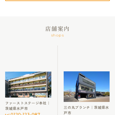
店舗案内
shops
ファーストステージ本社｜
三の丸ブランチ｜茨城県水
茨城県水戸市
戸市
0120-123-087
tel.