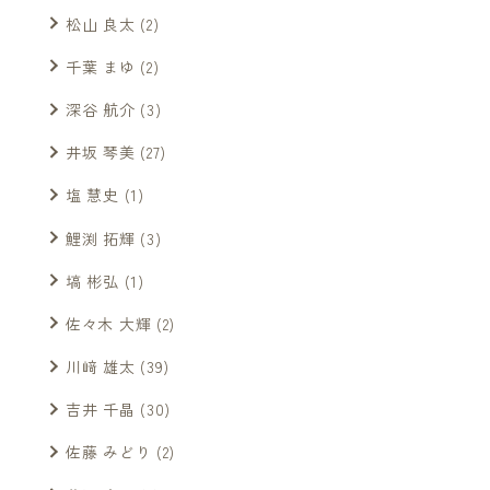
松山 良太
(2)
千葉 まゆ
(2)
深谷 航介
(3)
井坂 琴美
(27)
塩 慧史
(1)
鯉渕 拓輝
(3)
塙 彬弘
(1)
佐々木 大輝
(2)
川﨑 雄太
(39)
吉井 千晶
(30)
佐藤 みどり
(2)