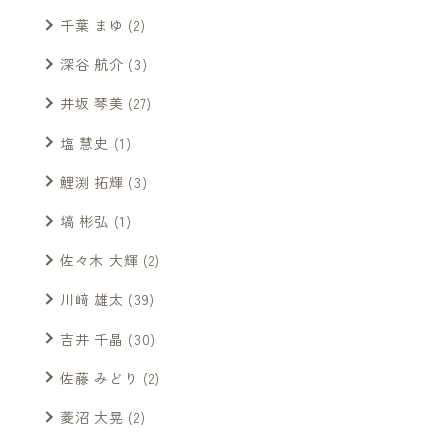
千葉 まゆ
(2)
深谷 航介
(3)
井坂 琴美
(27)
塩 慧史
(1)
鯉渕 拓輝
(3)
塙 彬弘
(1)
佐々木 大輝
(2)
川﨑 雄太
(39)
吉井 千晶
(30)
佐藤 みどり
(2)
菱沼 大晃
(2)