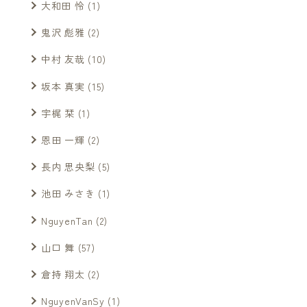
大和田 怜
(1)
鬼沢 彪雅
(2)
中村 友哉
(10)
坂本 真実
(15)
宇梶 栞
(1)
恩田 一輝
(2)
長内 思央梨
(5)
池田 みさき
(1)
NguyenTan
(2)
山口 舞
(57)
倉持 翔太
(2)
NguyenVanSy
(1)