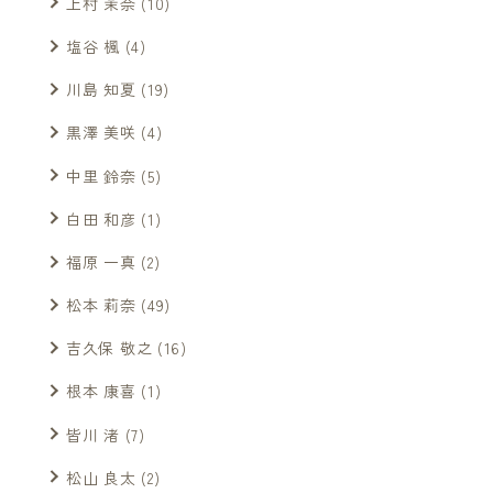
上村 茉奈
(10)
塩谷 楓
(4)
川島 知夏
(19)
黒澤 美咲
(4)
中里 鈴奈
(5)
白田 和彦
(1)
福原 一真
(2)
松本 莉奈
(49)
吉久保 敬之
(16)
根本 康喜
(1)
皆川 渚
(7)
松山 良太
(2)