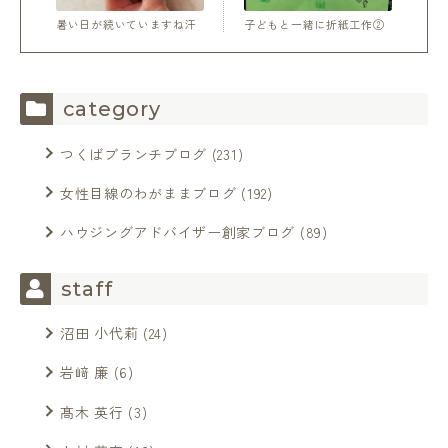
暑い日が続いていますね汗
子どもと一緒に折紙工作②
category
つくばブランチブログ
(231)
女性目線のわがままブログ
(192)
ハウジングアドバイザー創家ブログ
(89)
staff
沼田 小代莉
(24)
岩﨑 廉
(6)
髙木 英行
(3)