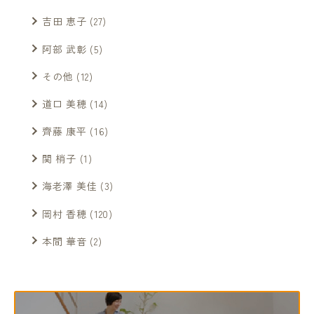
吉田 恵子
(27)
阿部 武彰
(5)
その他
(12)
道口 美穂
(14)
齊藤 康平
(16)
関 梢子
(1)
海老澤 美佳
(3)
岡村 香穂
(120)
本間 華音
(2)