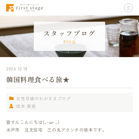
スタッフブログ
blog
2024.10.18
韓国料理食べる旅★
女性目線のわがままブログ
坂本 真実
皆さんこんにちは(｡･ω･｡)
水戸市 注文住宅 三の丸ブランチの坂本です。