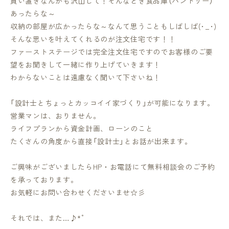
買い置きなんかも沢山して！そんなとき食品庫（パントリー）
あったらな～
収納の部屋が広かったらな～なんて思うこともしばしば(･_･)
そんな思いを叶えてくれるのが注文住宅です！！
ファーストステージでは完全注文住宅ですのでお客様のご要
望をお聞きして一緒に作り上げていきます！
わからないことは遠慮なく聞いて下さいね！
「設計士とちょっとカッコイイ家づくり」が可能になります。
営業マンは、おりません。
ライフプランから資金計画、ローンのこと
たくさんの角度から直接「設計士」とお話が出来ます。
ご興味がございましたらHP・お電話にて無料相談会のご予約
を承っております。
お気軽にお問い合わせくださいませ☆彡
それでは、また…♪*゜