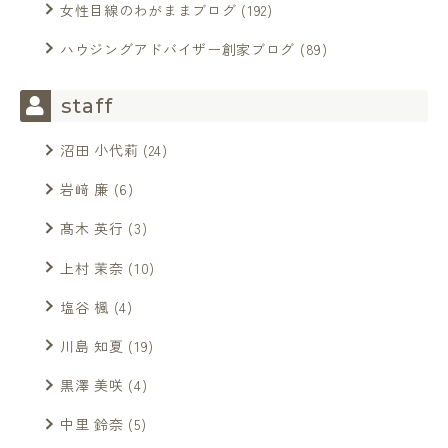
女性目線のわがままブログ
(192)
ハウジングアドバイザー創家ブログ
(89)
staff
沼田 小代莉
(24)
岩﨑 廉
(6)
髙木 英行
(3)
上村 茉奈
(10)
塩谷 楓
(4)
川島 知夏
(19)
黒澤 美咲
(4)
中里 鈴奈
(5)