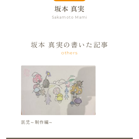
坂本 真実
Sakamoto Mami
坂本 真実の書いた記事
others
託児～制作編～
lunch &