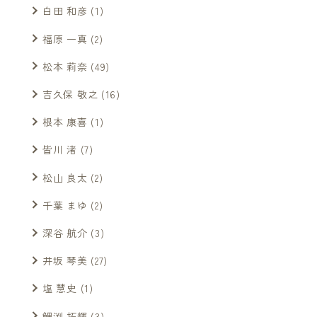
白田 和彦
(1)
福原 一真
(2)
松本 莉奈
(49)
吉久保 敬之
(16)
根本 康喜
(1)
皆川 渚
(7)
松山 良太
(2)
千葉 まゆ
(2)
深谷 航介
(3)
井坂 琴美
(27)
塩 慧史
(1)
鯉渕 拓輝
(3)