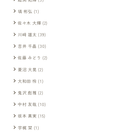
塙 彬弘
(1)
佐々木 大輝
(2)
川﨑 雄太
(39)
吉井 千晶
(30)
佐藤 みどり
(2)
菱沼 大晃
(2)
大和田 怜
(1)
鬼沢 彪雅
(2)
中村 友哉
(10)
坂本 真実
(15)
宇梶 栞
(1)