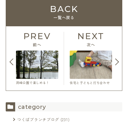
BACK
一覧へ戻る
PREV
NEXT
前へ
次へ
洞峰公園で楽しめる！
住宅と子どもと打ち合わせ
category
つくばブランチブログ
(231)