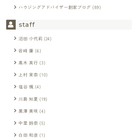
ハウジングアドバイザー創家ブログ
(89)
staff
沼田 小代莉
(24)
岩﨑 廉
(6)
髙木 英行
(3)
上村 茉奈
(10)
塩谷 楓
(4)
川島 知夏
(19)
黒澤 美咲
(4)
中里 鈴奈
(5)
白田 和彦
(1)