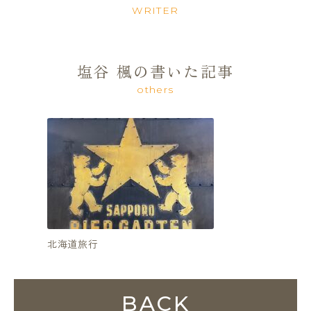
WRITER
塩谷 楓の書いた記事
others
北海道旅行
あったか
BACK