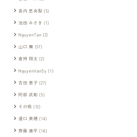
長内 思央梨
(5)
池田 みさき
(1)
NguyenTan
(2)
山口 舞
(57)
倉持 翔太
(2)
NguyenVanSy
(1)
吉田 恵子
(27)
阿部 武彰
(5)
その他
(12)
道口 美穂
(14)
齊藤 康平
(16)