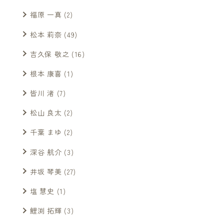
福原 一真
(2)
松本 莉奈
(49)
吉久保 敬之
(16)
根本 康喜
(1)
皆川 渚
(7)
松山 良太
(2)
千葉 まゆ
(2)
深谷 航介
(3)
井坂 琴美
(27)
塩 慧史
(1)
鯉渕 拓輝
(3)