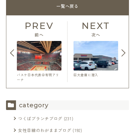
一覧へ戻る
PREV
NEXT
前へ
次へ
バスケ日本代表＠有明アリ
巨大倉庫に潜入
ーナ
category
つくばブランチブログ
(231)
女性目線のわがままブログ
(192)