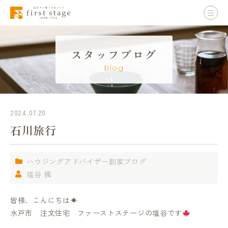
スタッフブログ
blog
2024.07.20
石川旅行
ハウジングアドバイザー創家ブログ
塩谷 楓
皆様、こんにちは☀
水戸市 注文住宅 ファーストステージの塩谷です