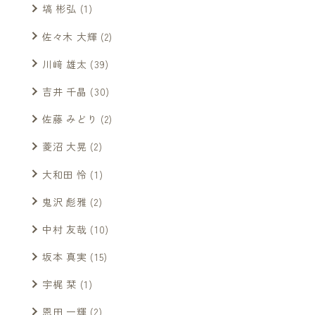
塙 彬弘
(1)
佐々木 大輝
(2)
川﨑 雄太
(39)
吉井 千晶
(30)
佐藤 みどり
(2)
菱沼 大晃
(2)
大和田 怜
(1)
鬼沢 彪雅
(2)
中村 友哉
(10)
坂本 真実
(15)
宇梶 栞
(1)
恩田 一輝
(2)