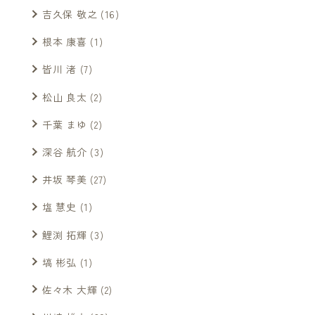
吉久保 敬之
(16)
根本 康喜
(1)
皆川 渚
(7)
松山 良太
(2)
千葉 まゆ
(2)
深谷 航介
(3)
井坂 琴美
(27)
塩 慧史
(1)
鯉渕 拓輝
(3)
塙 彬弘
(1)
佐々木 大輝
(2)