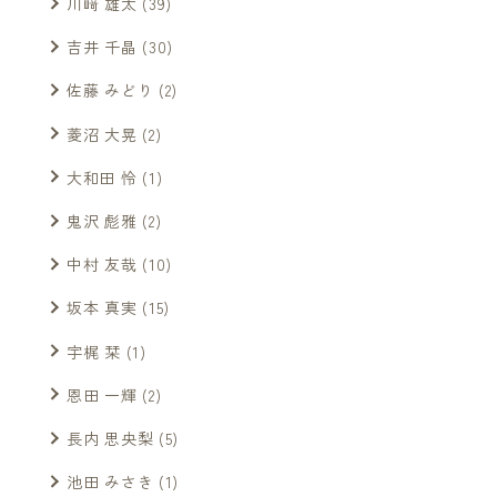
川﨑 雄太
(39)
吉井 千晶
(30)
佐藤 みどり
(2)
菱沼 大晃
(2)
大和田 怜
(1)
鬼沢 彪雅
(2)
中村 友哉
(10)
坂本 真実
(15)
宇梶 栞
(1)
恩田 一輝
(2)
長内 思央梨
(5)
池田 みさき
(1)