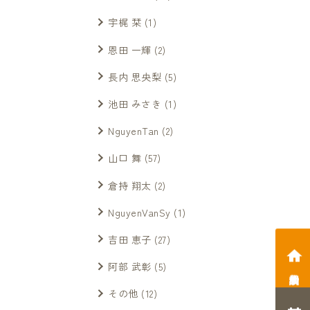
宇梶 栞
(1)
恩田 一輝
(2)
長内 思央梨
(5)
池田 みさき
(1)
NguyenTan
(2)
山口 舞
(57)
倉持 翔太
(2)
NguyenVanSy
(1)
吉田 恵子
(27)
阿部 武彰
(5)
相談会予約
その他
(12)