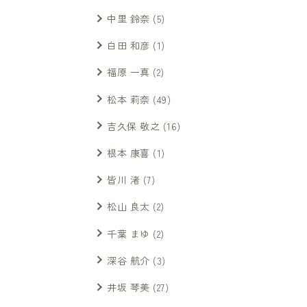
中里 鈴奈
(5)
白田 和彦
(1)
福原 一真
(2)
松本 莉奈
(49)
吉久保 敬之
(16)
根本 康喜
(1)
皆川 渚
(7)
松山 良太
(2)
千葉 まゆ
(2)
深谷 航介
(3)
井坂 琴美
(27)