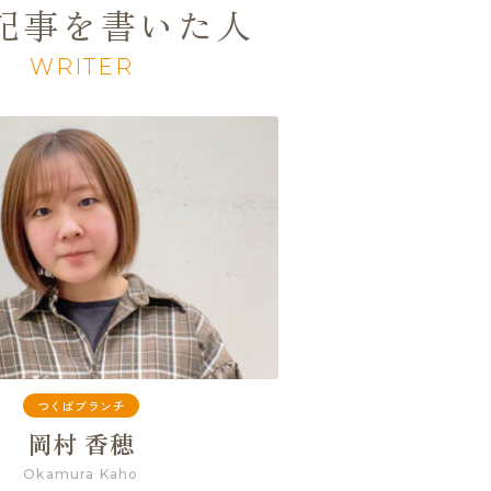
記事を書いた人
WRITER
つくばブランチ
岡村 香穂
Okamura Kaho