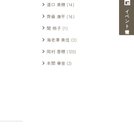
道口 美穂
(14)
イベント情報
齊藤 康平
(16)
関 梢子
(1)
海老澤 美佳
(3)
岡村 香穂
(120)
本間 華音
(2)