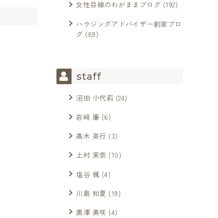
女性目線のわがままブログ
(192)
ハウジングアドバイザー創家ブロ
グ
(89)
staff
沼田 小代莉
(24)
岩﨑 廉
(6)
髙木 英行
(3)
上村 茉奈
(10)
塩谷 楓
(4)
川島 知夏
(19)
黒澤 美咲
(4)