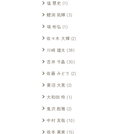
塩 慧史
(1)
鯉渕 拓輝
(3)
塙 彬弘
(1)
佐々木 大輝
(2)
川﨑 雄太
(39)
吉井 千晶
(30)
佐藤 みどり
(2)
菱沼 大晃
(2)
大和田 怜
(1)
鬼沢 彪雅
(2)
中村 友哉
(10)
坂本 真実
(15)