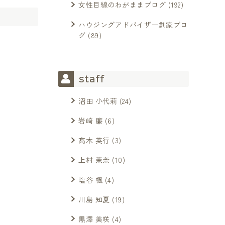
女性目線のわがままブログ
(192)
ハウジングアドバイザー創家ブロ
グ
(89)
staff
沼田 小代莉
(24)
岩﨑 廉
(6)
髙木 英行
(3)
上村 茉奈
(10)
塩谷 楓
(4)
川島 知夏
(19)
黒澤 美咲
(4)