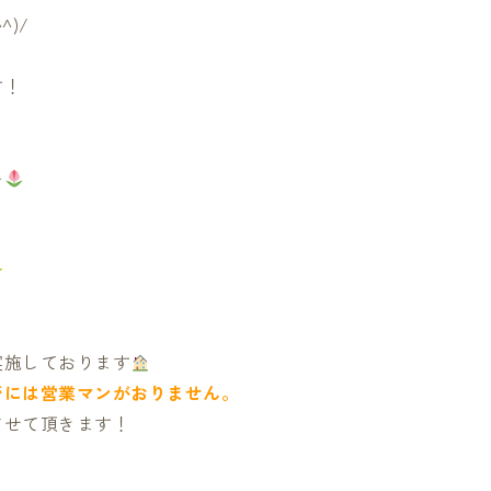
)/
す！
い
★
実施しております
ジには営業マンがおりません。
させて頂きます！