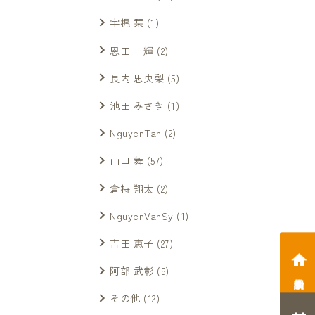
宇梶 栞
(1)
恩田 一輝
(2)
長内 思央梨
(5)
池田 みさき
(1)
NguyenTan
(2)
山口 舞
(57)
倉持 翔太
(2)
NguyenVanSy
(1)
吉田 恵子
(27)
阿部 武彰
(5)
相談会予約
その他
(12)