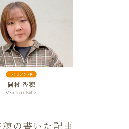
つくばブランチ
岡村 香穂
Okamura Kaho
香穂の書いた記事