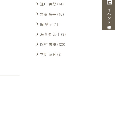
道口 美穂
(14)
イベント情報
齊藤 康平
(16)
関 梢子
(1)
海老澤 美佳
(3)
岡村 香穂
(120)
本間 華音
(2)