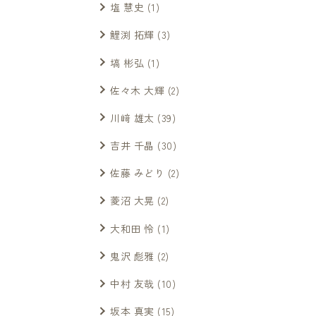
塩 慧史
(1)
鯉渕 拓輝
(3)
塙 彬弘
(1)
佐々木 大輝
(2)
川﨑 雄太
(39)
吉井 千晶
(30)
佐藤 みどり
(2)
菱沼 大晃
(2)
大和田 怜
(1)
鬼沢 彪雅
(2)
中村 友哉
(10)
坂本 真実
(15)