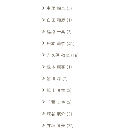
中里 鈴奈
(5)
白田 和彦
(1)
福原 一真
(2)
松本 莉奈
(49)
吉久保 敬之
(16)
根本 康喜
(1)
皆川 渚
(7)
松山 良太
(2)
千葉 まゆ
(2)
深谷 航介
(3)
井坂 琴美
(27)