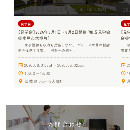
見学会
見
【見学会】2026年8月1日・8月2日開催［完成見学会
【見
＠水戸市大塚町］
会＠
家事動線も収納も妥協しない。 グレー×木目の機能
縦格
美を体感する家。 設計士の細か…
家事
2026.08.01.sat - 2026.08.02.sun
2
10:00～16:00
1
茨城県 水戸市大塚町
お問合わせ