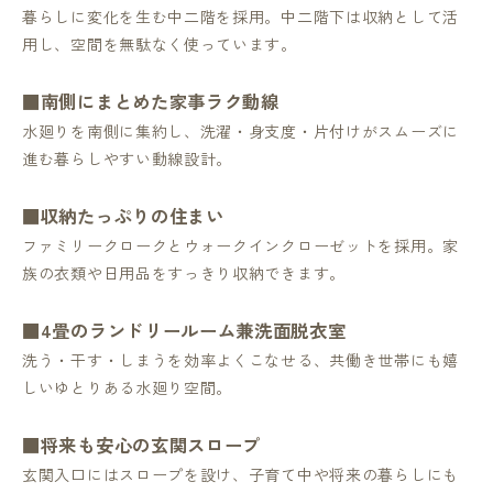
暮らしに変化を生む中二階を採用。中二階下は収納として活
用し、空間を無駄なく使っています。
■南側にまとめた家事ラク動線
水廻りを南側に集約し、洗濯・身支度・片付けがスムーズに
進む暮らしやすい動線設計。
■収納たっぷりの住まい
ファミリークロークとウォークインクローゼットを採用。家
族の衣類や日用品をすっきり収納できます。
■4畳のランドリールーム兼洗面脱衣室
洗う・干す・しまうを効率よくこなせる、共働き世帯にも嬉
しいゆとりある水廻り空間。
■将来も安心の玄関スロープ
玄関入口にはスロープを設け、子育て中や将来の暮らしにも