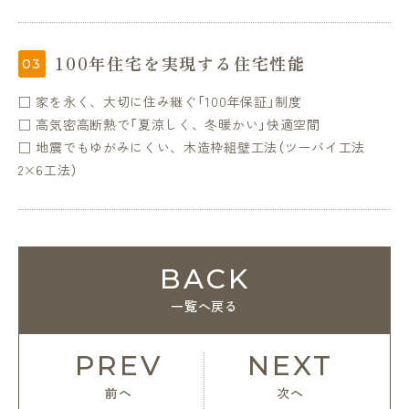
100年住宅を実現する住宅性能
□ 家を永く、大切に住み継ぐ「100年保証」制度
□ 高気密高断熱で「夏涼しく、冬暖かい」快適空間
□ 地震でもゆがみにくい、木造枠組壁工法（ツーバイ工法
2×6工法）
BACK
一覧へ戻る
PREV
NEXT
前へ
次へ