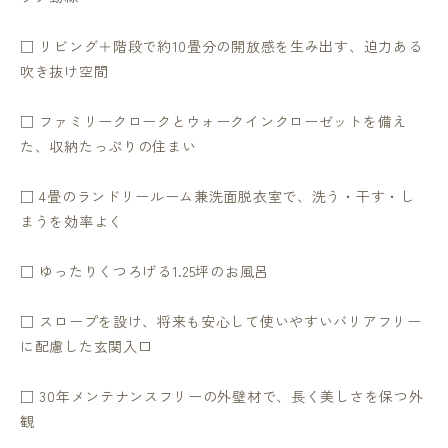
□ リビング＋階段で約10畳分の開放感を生み出す、迫力ある
吹き抜け空間
□ ファミリークロークとウォークインクローゼットを備え
た、収納たっぷりの住まい
□ 4畳のランドリールーム兼洗面脱衣室で、洗う・干す・し
まうを効率よく
□ ゆったりくつろげる1.25坪のお風呂
□ スロープを設け、将来も安心して使いやすいバリアフリー
に配慮した玄関入口
□ 30年メンテナンスフリーの外壁材で、長く美しさを保つ外
観